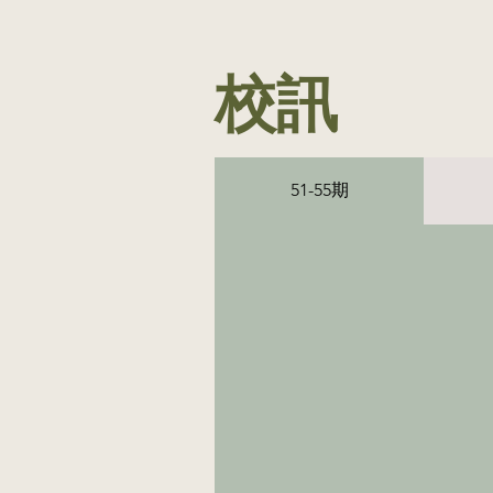
​校訊
51-55期