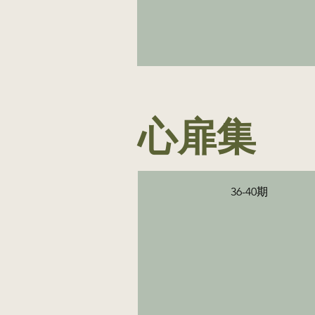
心扉集
36-40期