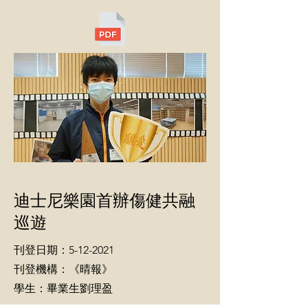
迪士尼樂園首辦傷健共融
巡遊
刊登日期：5-12-2021
刊登機構：《晴報》
學生：畢業生劉理盈