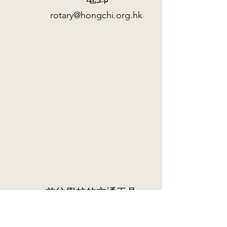
rotary@hongchi.org.hk
前往學校的交通工具
港鐵：柴灣站(A出口)