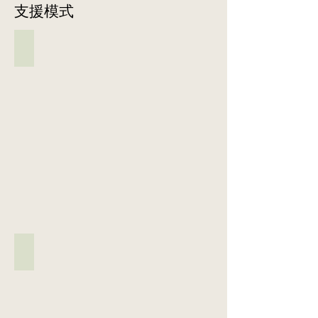
課
支援模式
教
訂
責。
室
師
學
透
上
保
習
過
課
01 個別治療
持
活
不
時
接
緊
動。
同
與
受
密
此
的
同
個
聯
外，
學
學
別
繫，
透
習
一
治
關
過
活
起
療
注
在
動，
學
的
學
課
讓
習。
學
生
室
學
生
的
的
生
老
會
學
「個
從
師
以
習
別
遊
因
一
進
工
戲
應
對
展，
作
及
學
一
並
區」，
活
生
02 小組治療
的
按
資
動
的
形
其
小
源
中
能
式，
表
組
教
學
力
定
現
治
學
習
及
期
安
療
教
社
需