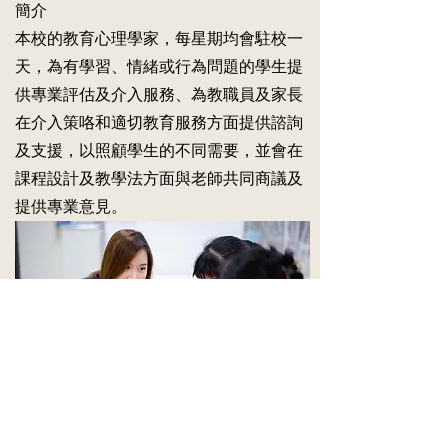
簡介
堂
行
上
家
本校的教育心理學家，每星期均會駐校一
加
居
天，為有學習、情緒或行為問題的學生提
強
訓
學
供專業評估及介入服務、為教職員及家長
練
生
活
在介入策咯和適切教育服務方面提供諮詢
的
動，
訓
及支援，以照顧學生的不同需要，並會在
相
練
關
課程設計及教學法方面與老師共同商議及
效
的
益。
提供專業意見。
訓
練
資
源
可
瀏
覽
家
居
訓
練
影
目標
片。