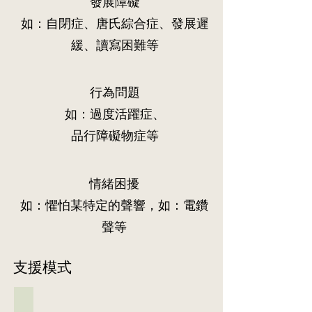
發展障礙
中
並
及
訓
聯
言
​如：自閉症、唐氏綜合症、發展遲
練。
同
語
緩、讀寫困難等
老
治
師
療
進
師
行
的
行為問題
課
意
室
​如：過度活躍症、
見，
教
與
品行障礙物症等
學，
學
幫
生
助
進
學
行
情緒困擾
生
家
​如：懼怕某特定的聲響，如：電鑽
掌
中
握
練
聲等
當
習。
中
的
鼓
支援模式
溝
勵
通
家
技
長
01 個別訓練
巧。