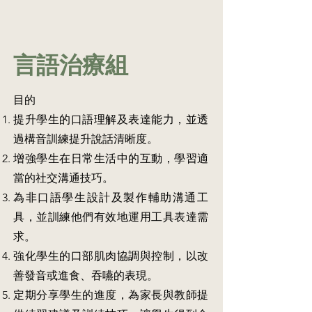
和
在
良
生
學
學
教
好
而
生
習
導
的
設。
適
需
一
學
教
應
要
位
習
言語治療組
師
課
分
同
習
減
堂
組，
學
慣，
少
上
例
的
他
目的
學
課
如：
同
們
生
的
提升學生的口語理解及表達能力，並透
心
時，
更
固
模
智
亦
易
過構音訓練提升說話清晰度。
定
式，
解
訓
適
的
增強學生在日常生活中的互動，學習適
鼓
讀
練
應
輔
勵
小
另
學
當的社交溝通技巧。
導
他
組、
一
校
課
為非口語學生設計及製作輔助溝通工
們
遊
位
生
節，
融
戲
在
活
具，並訓練他們有效地運用工具表達需
讓
入
組、
等
及
求。
他
課
音
待
學
們
堂
樂
的
習
強化學生的口部肌肉協調與控制，以改
留
與
組、
同
環
善發音或進食、吞嚥的表現。
在
全
煮
學
境。
原
班
食
能
定期分享學生的進度，為家長與教師提
班
同
小
自