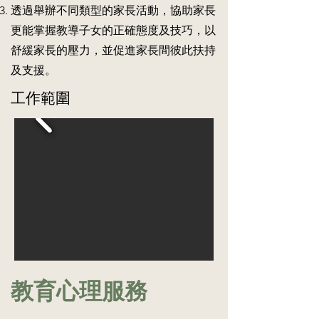
工
板、
活
同
透過舉辦不同類型的家長活動，協助家長
作
執
動
的
更能掌握教導子女的正確態度及技巧，以
坊，
筆
中。
訓
以
膠)
練
舒緩家長的壓力，並促進家長間彼此扶持
增
以
影
及支援。
加
供
片
他
訓
及
工作範圍
們
練
工
對
及
作
職
治
紙
業
療
供
治
時
家
療
使
長
的
用。
參
認
考，
識，
以
並
協
在
助
日
家
常
長
生
與
教育心理服務
活
學
及
生
課
進