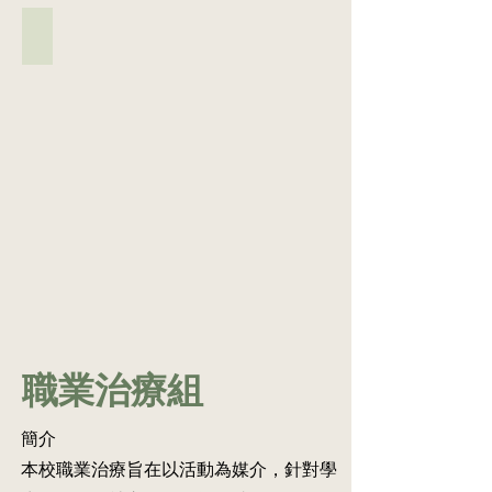
療
生
務。
及
課
和
家
的
言
家校合作(言語治療家課)
態
堂
學
課
適
語
度。
策
鼓
科
簿」，
應
治
劃
勵
等。
讓
能
療
及
家
家
力
師
課
長
長
有
亦
室
多
了
所
會
教
留
解
倒
在
學，
意
治
退，
「言
包
學
療
教
語
括
生
內
師
治
語
在
容
會
療
文
日
及
再
家
溝
常
學
為
課
通
生
生
他
簿」
課。
活
在
提
向
言
中
治
供
家
語
的
職業治療組
療
較
長
治
溝
課
密
建
療
通
中
集
議
師
表
簡介
的
的
訓
會
現，
表
本校職業治療旨在以活動為媒介，針對學
輔
練
因
並
現。
導，
方