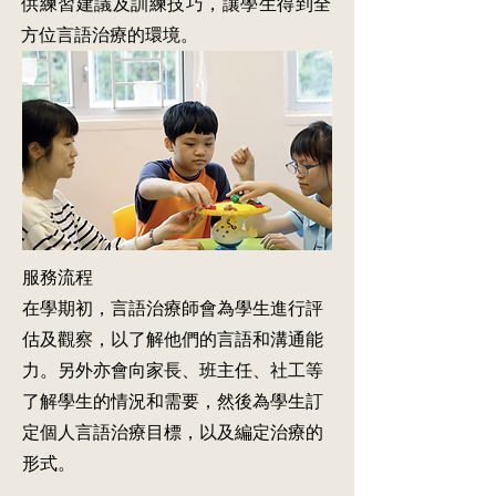
供練習建議及訓練技巧，讓學生得到全
上
學
組、
行
課，
一
校
工
方位言語治療的環境。
使
起
外
作，
能
學
午
目
有
習，
膳
的
較
並
小
是
多
在
組
要
機
有
等。
培
會
需
小
養
與
要
組
他
其
時
的
們
他
為
人
獨
同
他
數
立
服務流程
學
們
為
學
一
提
3-
習
在學期初，言語治療師會為學生進行評
起
供
6
及
估及觀察，以了解他們的言語和溝通能
學
個
人，
工
習。
別
由
力。另外亦會向家長、班主任、社工等
作
教
指
1-
的
了解學生的情況和需要，然後為學生訂
師
導
2
習
會
或
位
定個人言語治療目標，以及編定治療的
慣，
與
即
教
能
形式。
原
時
師
在
班
修
負