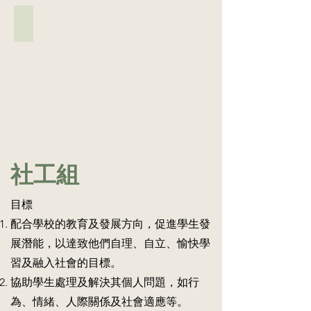
及
和
生
入
治
06 家長及教職員培訓
設
班
療
治
計、
與
用
療
製
老
具，
師
作
師
由
配
或
一
家
合
購
起
長
家
買
上
指
長
合
課，
導
及
適
將
學
教
的
治
生
職
復
療
完
社工組
員
康
融
成。
的
輔
入
職
需
助
課
業
目標
要
器
程/
治
舉
材
配合學校的教育及發展方向，促進學生發
日
療
辦
或
常
組
展潛能，以達致他們自理、自立、愉快學
相
用
流
亦
關
習及融入社會的目標。
具
程
會
的
(例
及
製
協助學生處理及解決其個人問題，如行
講
如：
教
作
座/
為、情緒、人際關係及社會適應等。
斜
學
不