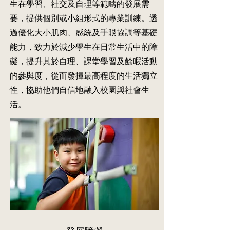
應
與
生在學習、社交及自理等範疇的發展需
家
以
法，
課
言
要，提供個別或小組形式的專業訓練。透
長
鞏
讓
程
語
亦
固
家
內
治
過優化大小肌肉、感統及手眼協調等基礎
可
原
長
容
療
能力，致力於減少學生在日常生活中的障
參
先
與
及
師
考
學
學
主
交
礙，提升其於自理、課堂學習及餘暇活動
言
到
生
題，
流
的參與度，從而發揮最高程度的生活獨立
語
的
在
設
及
治
技
家
計
反
性，協助他們自信地融入校園與社會生
療
能。
中
合
映。
活。
師
進
用
所
行
的
鼓
建
練
情
勵
議
習。
境，
家
的
滲
長
方
入
參
法，
相
考
與
關
「言
學
的
語
生
溝
治
進
通
療
行
元
家
家
素，
課」